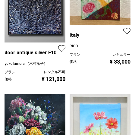
Italy
RICO
door antique silver F10
プラン
レギュラー
¥ 33,000
価格
yuko kimura （木村祐子）
プラン
レンタル不可
¥ 121,000
価格