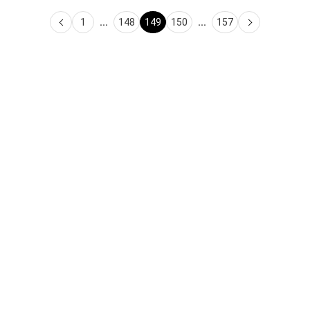
志摩の夕焼け
波と富士
いろうど
國枝愛子
プラン
レギュラー
プラン
レギュラー
¥ 12,000
価格
¥ 110,000
価格
1
...
148
149
150
...
157