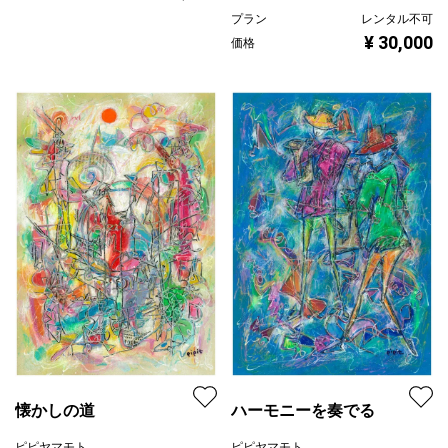
プラン
レンタル不可
¥ 30,000
価格
懐かしの道
ハーモニーを奏でる
ピピヤマモト
ピピヤマモト