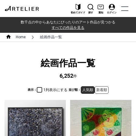
初めてガイド
探す
通知
ログイン
数千点の中からあなたにぴったりのアート作品が見つかる
すべての作品を見る
Home
絵画作品一覧
絵画作品一覧
6,252
件
1列表示にする
人気順
新着順
表示：
並び順：