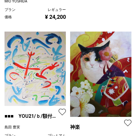
MIO YOSHIDA
プラン
レギュラー
¥ 24,200
価格
■■■ YOU21/ｂ/額付
■■■
神楽
島田 豊実
プラン
プレミアム