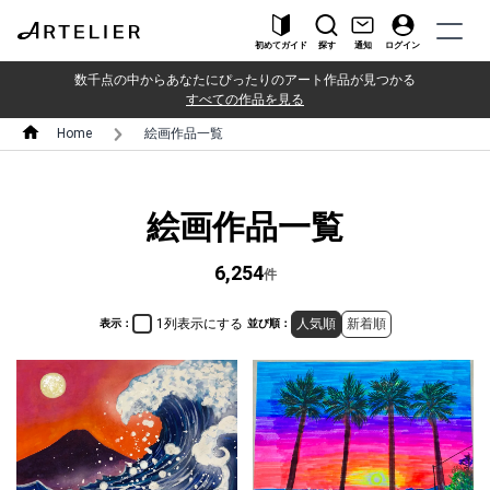
初めてガイド
探す
通知
ログイン
数千点の中からあなたにぴったりのアート作品が見つかる
すべての作品を見る
Home
絵画作品一覧
絵画作品一覧
6,254
件
1列表示にする
人気順
新着順
表示：
並び順：