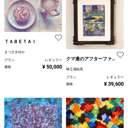
ＴＡＢＥＴＡＩ
まつざきゆか
クマ達のアフターファイ
プラン
レギュラー
ブ
¥ 50,000
価格
神之浦由美
プラン
レギュラー
¥ 39,600
価格