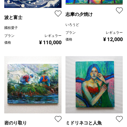
志摩の夕焼け
波と富士
いろうど
國枝愛子
プラン
レギュラー
プラン
レギュラー
¥ 12,000
価格
¥ 110,000
価格
岩のり取り
ミドリネコと人魚