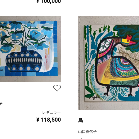
¥ 100,000
子
レギュラー
¥ 118,500
鳥
山口香代子