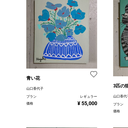
青い花
3匹の
山口香代子
山口香代
プラン
レギュラー
¥ 55,000
価格
プラン
価格