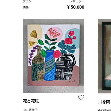
プラン
レギュラー
¥ 50,000
価格
花と花瓶
目を閉
山口香代子
山口香代