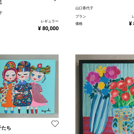
花
山口香代子
子
プラン
レギュラー
¥
価格
¥ 80,000
子たち