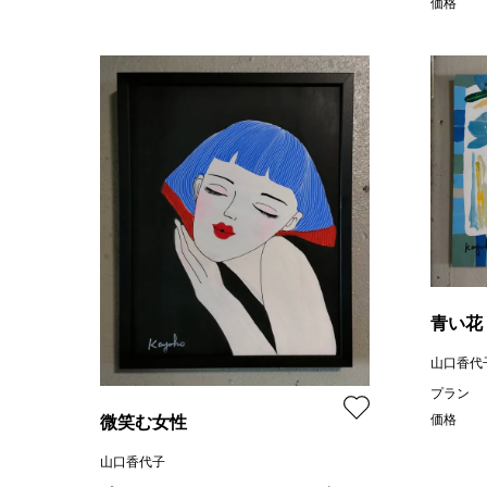
価格
青い花
山口香代
プラン
価格
微笑む女性
山口香代子