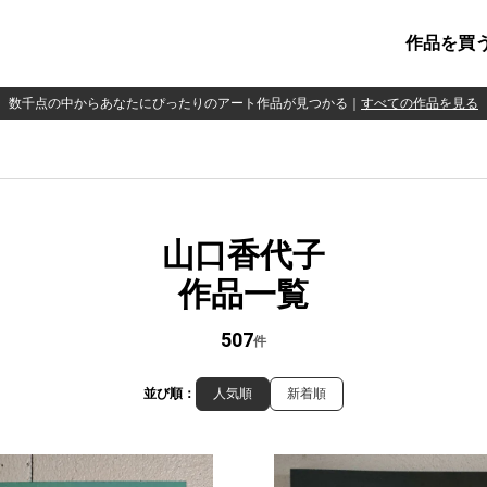
作品を買
数千点の中からあなたにぴったりのアート作品が見つかる
｜
すべての作品を見る
山口香代子
作品一覧
507
件
並び順：
人気順
新着順