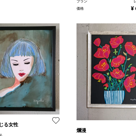
プラン
¥
価格
じる女性
爛漫
子