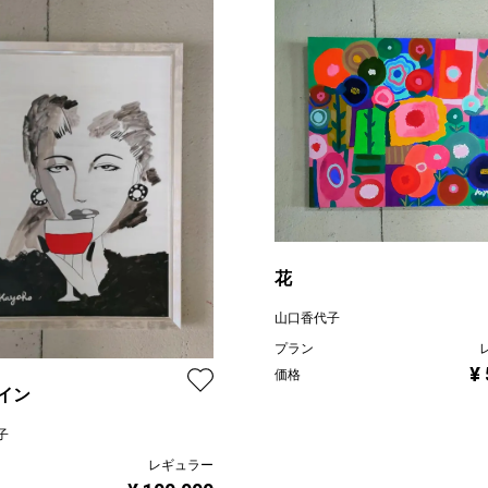
花
山口香代子
プラン
¥
価格
イン
子
レギュラー