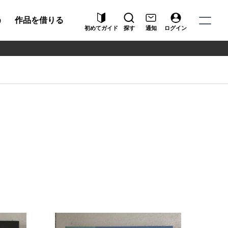
う
作品を借りる
初めてガイド
探す
通知
ログイン