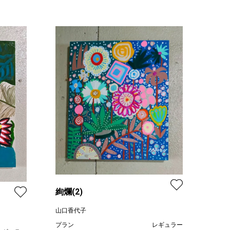
絢爛(2)
山口香代子
プラン
レギュラー