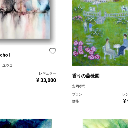
cho I
 ユウコ
レギュラー
香りの薔薇園
¥ 33,000
安岡孝司
プラン
レ
¥
価格