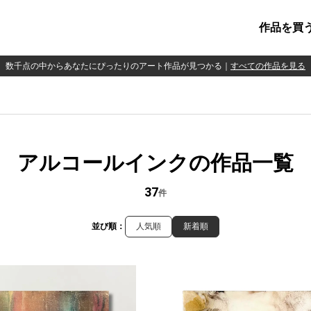
作品を買
数千点の中からあなたにぴったりのアート作品が見つかる
｜
すべての作品を見る
アルコールインクの作品一覧
37
件
並び順：
人気順
新着順