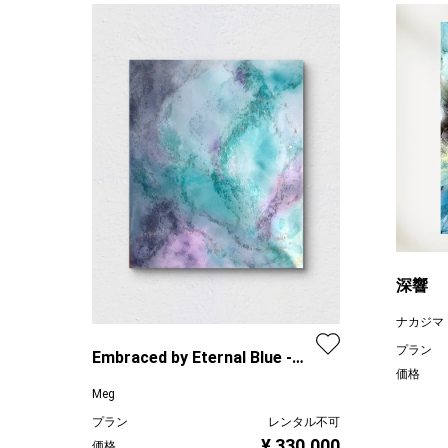
深響
ナカジマ
プラン
Embraced by Eternal Blue -青
価格
の深淵
Meg
プラン
レンタル不可
¥ 330,000
価格