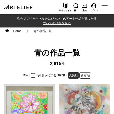
初めてガイド
探す
通知
ログイン
数千点の中からあなたにぴったりのアート作品が見つかる
すべての作品を見る
Home
青の作品一覧
青の作品一覧
2,815
件
1列表示にする
人気順
新着順
表示：
並び順：