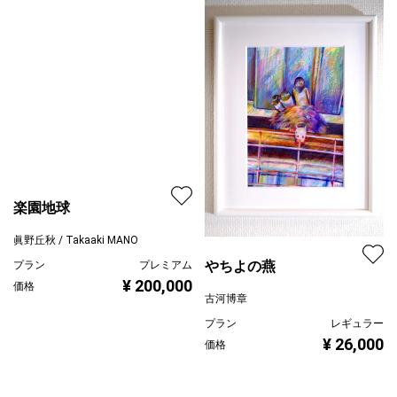
クマ達のアフターファイ
プラン
プレミアム
ブ
¥ 200,000
価格
神之浦由美
プラン
レギュラー
¥ 39,600
価格
楽園地球
眞野丘秋 / Takaaki MANO
プラン
プレミアム
¥ 200,000
価格