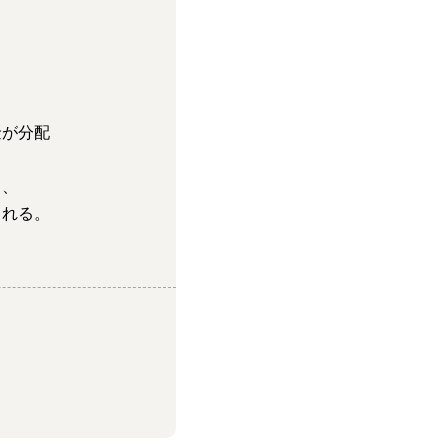
金が分配
り、
まれる。