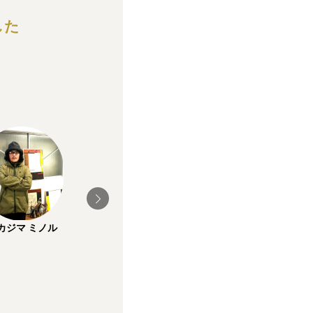
した
&lemon
FlyD
カジマ ミノル