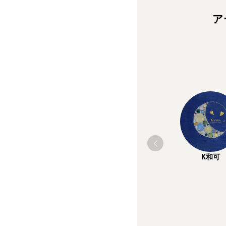
ア
K和可