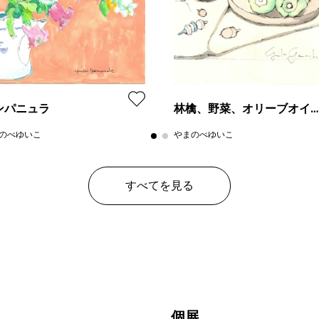
ンパニュラ
林檎、野菜、オリーブオイ
ル
のべゆいこ
やまのべゆいこ
ン
レンタル不可
プラン
レンタ
¥ 30,000
¥ 30
価格
すべてを見る
個展