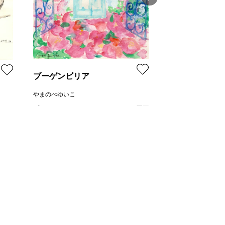
ペチュニア（白
やまのべゆいこ
プラン
価格
ブーゲンビリア
やまのべゆいこ
プラン
レンタル不可
ル不可
¥ 30,000
,000
価格