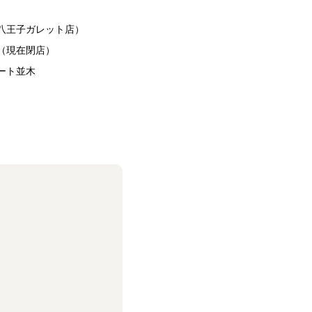
八王子ガレット店）
（現在閉店）
ート並木