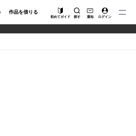
う
作品を借りる
初めてガイド
探す
通知
ログイン