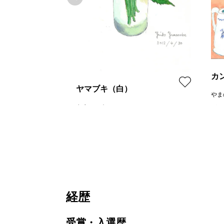
カ
ヤマブキ（白）
やま
やまのべゆいこ
プラ
価格
プラン
レンタル不可
¥ 30,000
価格
経歴
受賞・入選歴