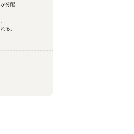
金が分配
り、
まれる。