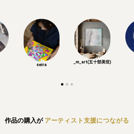
_m_art(五十部美世)
seira
作品の購入が
アーティスト支援につながる