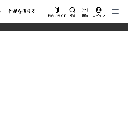
う
作品を借りる
初めてガイド
探す
通知
ログイン