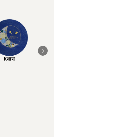
K和可
川西 郁美
眞野あゆな / Ayuna
Mano