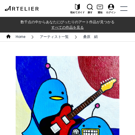
初めてガイド
探す
通知
ログイン
数千点の中からあなたにぴったりのアート作品が見つかる
すべての作品を見る
Home
アーティスト一覧
桑原 絹