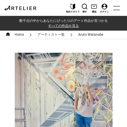
初めてガイド
探す
通知
ログイン
数千点の中からあなたにぴったりのアート作品が見つかる
すべての作品を見る
Home
アーティスト一覧
Aruto Watanabe