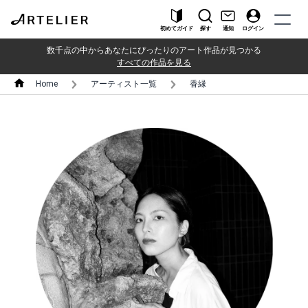
初めてガイド
探す
通知
ログイン
数千点の中からあなたにぴったりのアート作品が見つかる
すべての作品を見る
Home
アーティスト一覧
香縁