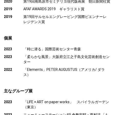
2020
第19回南島原市セミナリヨ現代版画展 朝日新聞社賞
2019
AFAF AWARDS 2019 ギャラリスト賞
2019
第19回サルセルエングレービング国際ビエンナーレ
レジデンス賞
個展
2023
「時に潜る」国際芸術センター青森
2023
「柔らかな風景」大阪府立江之子島文化芸術創造セン
ター
2022
「Elements」PETER AUGUSTUS（アメリカ/ ダラ
ス）
主なグループ展
2023
「LIFE × ART on paper works」 スパイラルガーデン
（東京）
2023
ニューミューステーション#5 倉敷安耶・西村涼 「も