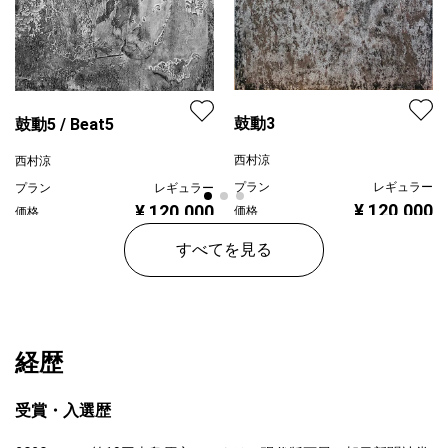
鼓動3
鼓動5 / Beat5
西村涼
西村涼
プラン
レギュラー
プラン
レギュラー
¥ 120,000
¥ 120,000
価格
価格
すべてを見る
経歴
受賞・入選歴