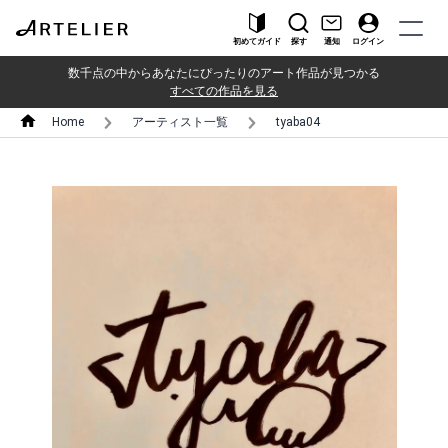
初めてガイド
探す
通知
ログイン
数千点の中からあなたにぴったりのアート作品が見つかる
すべての作品を見る
Home
アーティスト一覧
tyaba04