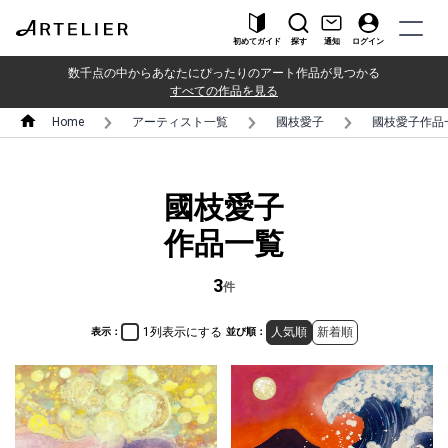
初めてガイド
探す
通知
ログイン
数千点の中からあなたにぴったりのアート作品が見つかる
すべての作品を見る
Home
アーティスト一覧
國枝愛子
國枝愛子作品
國枝愛子
作品一覧
3
件
1列表示にする
人気順
新着順
表示：
並び順：