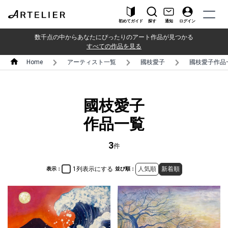
初めてガイド
探す
通知
ログイン
数千点の中からあなたにぴったりのアート作品が見つかる
すべての作品を見る
Home
アーティスト一覧
國枝愛子
國枝愛子作品
國枝愛子
作品一覧
3
件
1列表示にする
人気順
新着順
表示：
並び順：