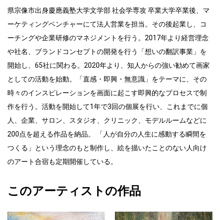
県宗像市出身 ​慶應義塾大学文学部 社会学専攻 卒業 ​ 大学卒業後、マ
ーケティングベンチャーにて法人営業を担当。その後起業し、コ
ーチングや企業研修のマネジメントを行う。2017年より経営理念
や社名、ブランドコンセプトの開発を行う「想いの翻訳事業」を
開始し、65社に関わる。 ​ 2020年より、知人からの強い勧めて画家
としての活動を始動。「直感・即興・無意識」をテーマに、その
時々のインスピレーションを画面に起こす即興的なプロセスで制
作を行う。活動を開始して1年で3回の個展を行い、これまでに個
人、企業、サロン、スタジオ、クリニック、モデルルームなどに
200点を超える作品を納品。 「人が自分の人生に感動する瞬間を
つくる」という理念のもと制作し、絵を描いたことのない人向け
のアート合宿も定期開催している。
このアーティストの作品