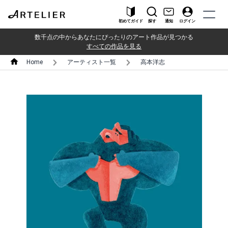
初めてガイド
探す
通知
ログイン
数千点の中からあなたにぴったりのアート作品が見つかる
すべての作品を見る
Home
アーティスト一覧
高本洋志