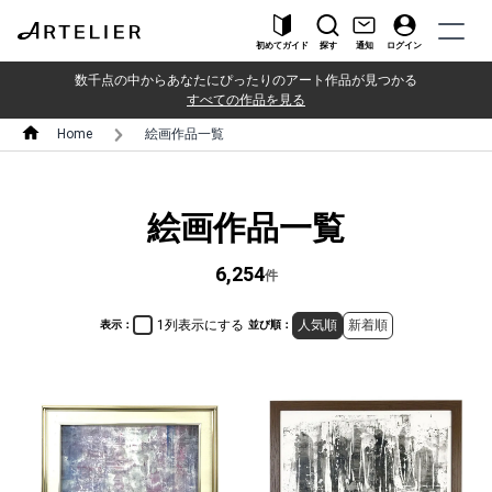
初めてガイド
探す
通知
ログイン
数千点の中からあなたにぴったりのアート作品が見つかる
すべての作品を見る
Home
絵画作品一覧
絵画作品一覧
6,254
件
1列表示にする
人気順
新着順
表示：
並び順：