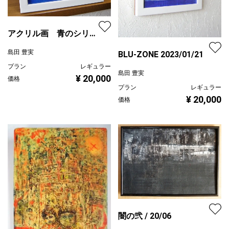
アクリル画 青のシリー
ズ / ノスタルジア
島田 豊実
BLU-ZONE 2023/01/21
21.10.a
プラン
レギュラー
島田 豊実
¥ 20,000
価格
プラン
レギュラー
¥ 20,000
価格
闇の弐 / 20/06