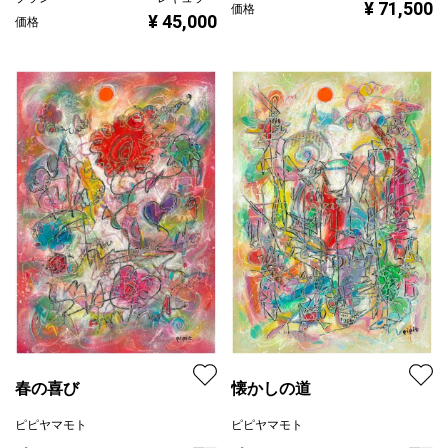
¥ 71,500
価格
¥ 45,000
価格
春の喜び
懐かしの道
ピピヤマモト
ピピヤマモト