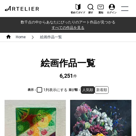
初めてガイド
探す
通知
ログイン
数千点の中からあなたにぴったりのアート作品が見つかる
すべての作品を見る
Home
絵画作品一覧
絵画作品一覧
6,251
件
1列表示にする
人気順
新着順
表示：
並び順：