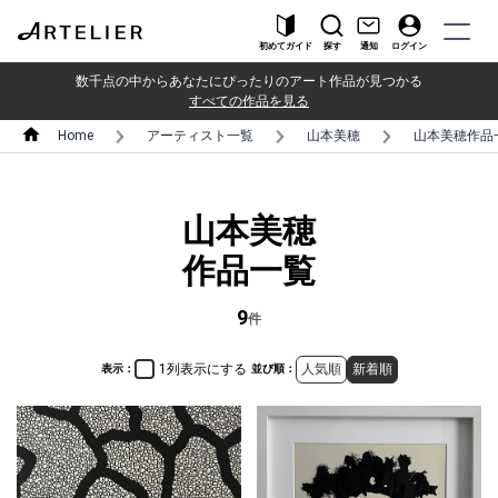
初めてガイド
探す
通知
ログイン
数千点の中からあなたにぴったりのアート作品が見つかる
すべての作品を見る
Home
アーティスト一覧
山本美穂
山本美穂作品
山本美穂
作品一覧
9
件
1列表示にする
人気順
新着順
表示：
並び順：