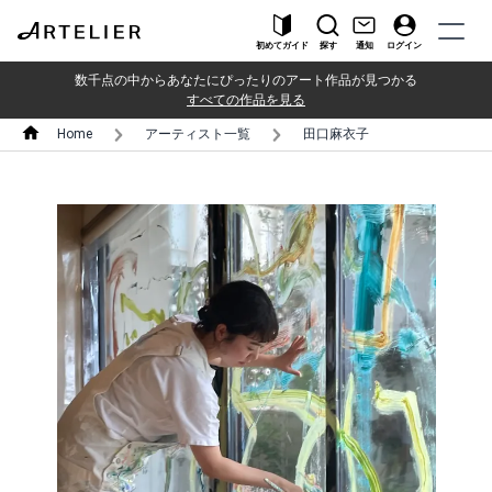
初めてガイド
探す
通知
ログイン
数千点の中からあなたにぴったりのアート作品が見つかる
すべての作品を見る
Home
アーティスト一覧
田口麻衣子