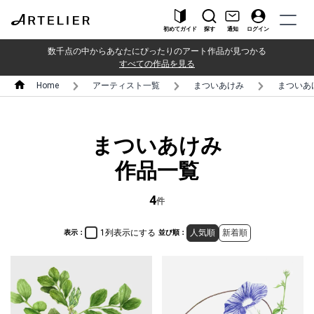
初めてガイド
探す
通知
ログイン
数千点の中からあなたにぴったりのアート作品が見つかる
すべての作品を見る
Home
アーティスト一覧
まついあけみ
まついあ
まついあけみ
作品一覧
4
件
1列表示にする
人気順
新着順
表示：
並び順：