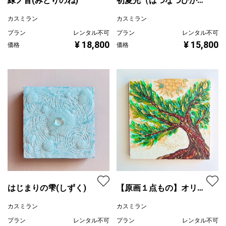
緑ノ音(みどりのね)
初夏光（はつなつひか
り）
カスミラン
カスミラン
プラン
レンタル不可
プラン
レンタル不可
¥ 18,800
¥ 15,800
価格
価格
はじまりの雫(しずく)
【原画１点もの】オリー
ブの風
カスミラン
カスミラン
プラン
レンタル不可
プラン
レンタル不可