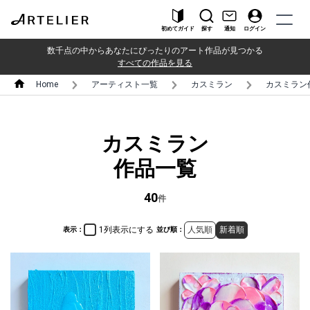
初めてガイド
探す
通知
ログイン
数千点の中からあなたにぴったりのアート作品が見つかる
すべての作品を見る
Home
アーティスト一覧
カスミラン
カスミラン
カスミラン
作品一覧
40
件
1列表示にする
人気順
新着順
表示：
並び順：