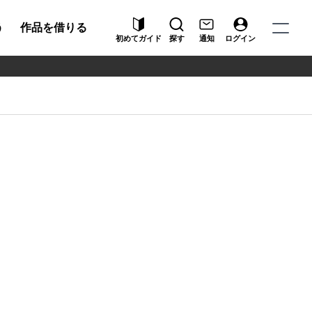
う
作品を借りる
初めてガイド
探す
通知
ログイン