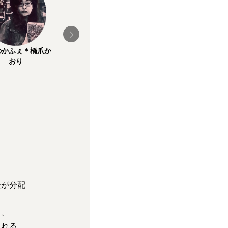
K和可
藤涼
のかふぇ＊橋爪か
おり
金が分配
り、
まれる。