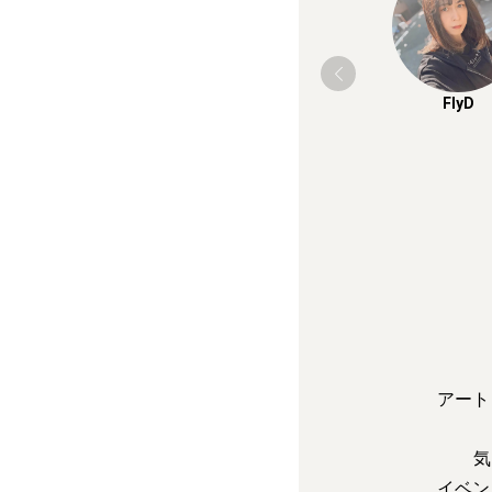
FlyD
アート
気
イベン