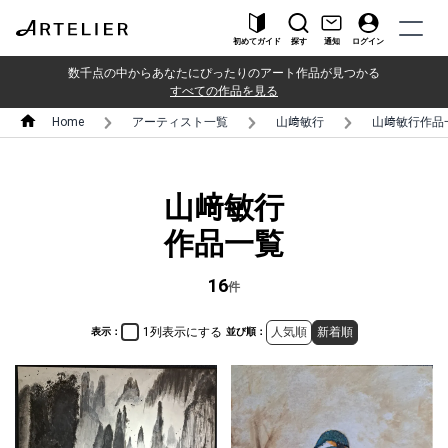
初めてガイド
探す
通知
ログイン
数千点の中からあなたにぴったりのアート作品が見つかる
すべての作品を見る
Home
アーティスト一覧
山﨑敏行
山﨑敏行作品
山﨑敏行
作品一覧
16
件
1列表示にする
人気順
新着順
表示：
並び順：