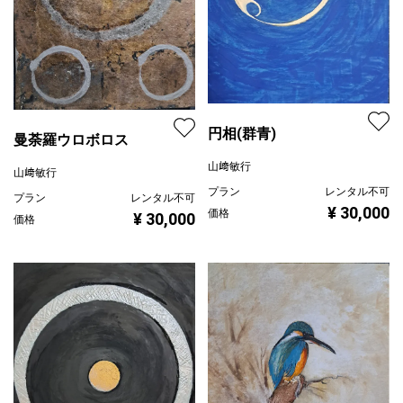
円相(群青)
曼荼羅ウロボロス
山﨑敏行
山﨑敏行
プラン
レンタル不可
プラン
レンタル不可
¥ 30,000
価格
¥ 30,000
価格