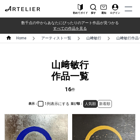
初めてガイド
探す
通知
ログイン
数千点の中からあなたにぴったりのアート作品が見つかる
すべての作品を見る
Home
アーティスト一覧
山﨑敏行
山﨑敏行作品
山﨑敏行
作品一覧
16
件
1列表示にする
人気順
新着順
表示：
並び順：