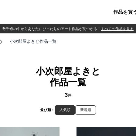
作品を買
数千点の中からあなたにぴったりのアート作品が見つかる
｜
すべての作品を見る
小次郎屋よきと作品一覧
小次郎屋よきと
作品一覧
3
件
並び順：
人気順
新着順