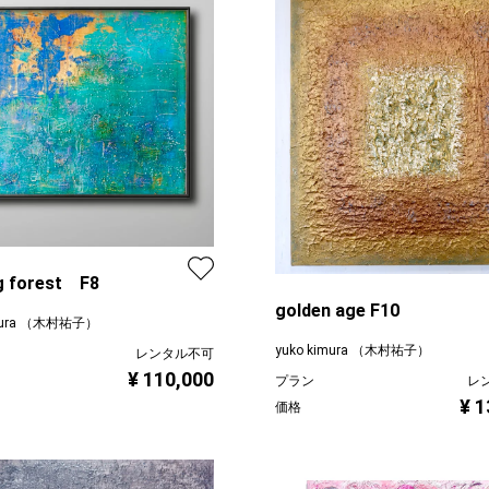
g forest F8
golden age F10
imura （木村祐子）
yuko kimura （木村祐子）
レンタル不可
¥ 110,000
プラン
レ
¥ 1
価格