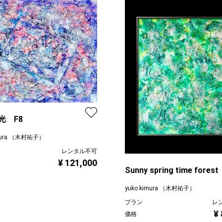
光 F8
imura （木村祐子）
レンタル不可
¥ 121,000
Sunny spring time fores
yuko kimura （木村祐子）
プラン
レ
¥
価格