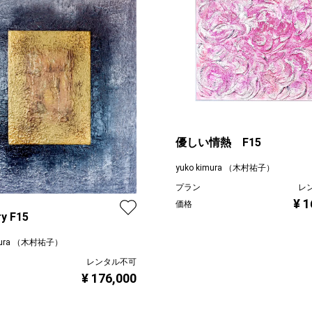
優しい情熱 F15
yuko kimura （木村祐子）
プラン
レ
¥ 1
価格
y F15
imura （木村祐子）
レンタル不可
¥ 176,000