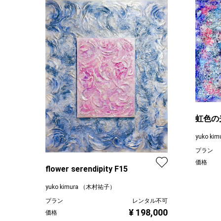
虹色の
yuko k
プラン
価格
flower serendipity F15
yuko kimura （木村祐子）
プラン
レンタル不可
¥ 198,000
価格