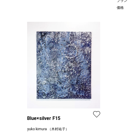
プラン
価格
Blue×silver F15
yuko kimura （木村祐子）