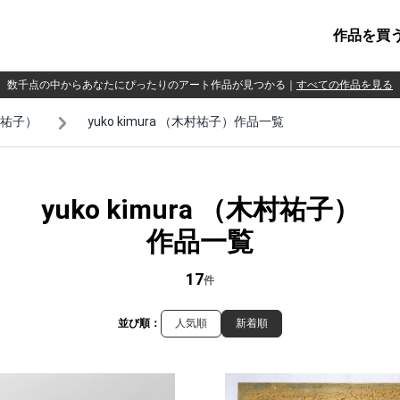
作品を買
数千点の中からあなたにぴったりのアート作品が見つかる
｜
すべての作品を見る
木村祐子）
yuko kimura （木村祐子）作品一覧
yuko kimura （木村祐子）
作品一覧
17
件
並び順：
人気順
新着順