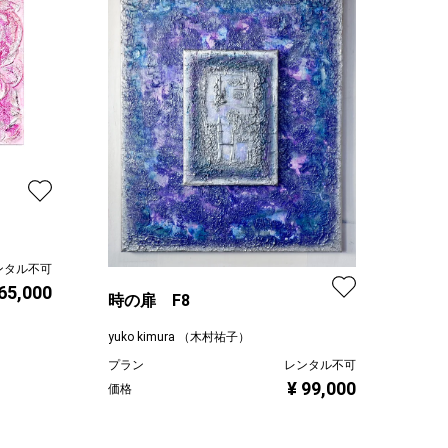
ンタル不可
65,000
時の扉 F8
yuko kimura （木村祐子）
プラン
レンタル不可
¥ 99,000
価格