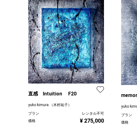
直感 Intuition F20
memor
yuko kimura （木村祐子）
yuko k
プラン
レンタル不可
プラン
¥ 275,000
価格
価格