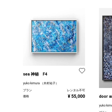
sea 神秘 F4
yuko kimura （木村祐子）
プラン
レンタル不可
¥ 55,000
door a
価格
yuko k