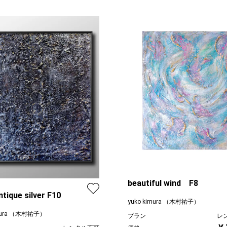
beautiful wind F8
ntique silver F10
yuko kimura （木村祐子）
imura （木村祐子）
プラン
レ