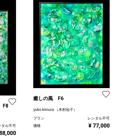
癒しの風 F6
t F8
yuko kimura （木村祐子）
プラン
レンタル不可
¥ 77,000
価格
ンタル不可
 88,000