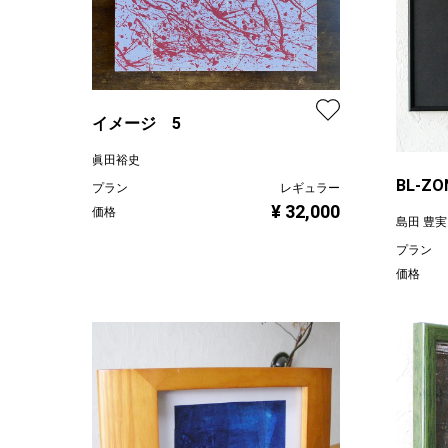
イメージ 5
眞田裕史
BL-ZON
プラン
レギュラー
¥ 32,000
価格
島田 豊実
プラン
価格