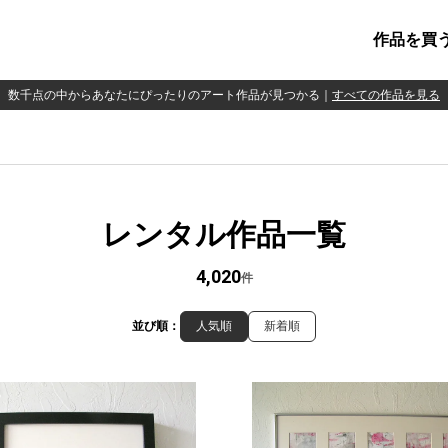
作品を買
数千点の中からあなたにぴったりのアート作品が見つかる
｜
すべての作品を見る
レンタル作品一覧
4,020
件
並び順：
人気順
新着順