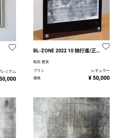
BL-ZONE 2022 10 独行道/正方
形
島田 豊実
プラン
レギュラー
プレミアム
¥ 50,000
50,000
価格