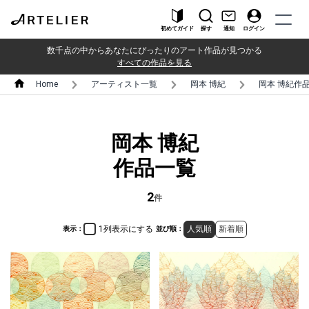
初めてガイド
探す
通知
ログイン
数千点の中からあなたにぴったりのアート作品が見つかる
すべての作品を見る
Home
アーティスト一覧
岡本 博紀
岡本 博紀作
岡本 博紀
作品一覧
2
件
1列表示にする
人気順
新着順
表示：
並び順：