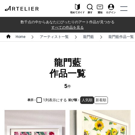
初めてガイド
探す
通知
ログイン
数千点の中からあなたにぴったりのアート作品が見つかる
すべての作品を見る
Home
アーティスト一覧
龍門藍
龍門藍作品一覧
龍門藍
作品一覧
5
件
1列表示にする
人気順
新着順
表示：
並び順：