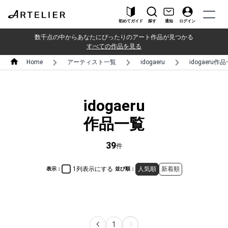
初めてガイド
探す
通知
ログイン
数千点の中からあなたにぴったりのアート作品が見つかる
すべての作品を見る
Home
アーティスト一覧
idogaeru
idogaeru作
idogaeru
作品一覧
39
件
1列表示にする
人気順
新着順
表示：
並び順：
1