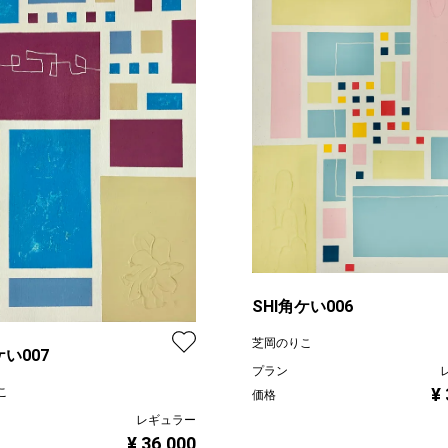
SHI角ケい006
芝岡のりこ
ケい007
プラン
¥
こ
価格
レギュラー
¥ 36,000