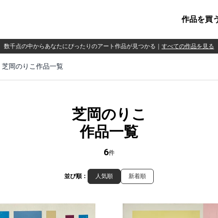
作品を買
数千点の中からあなたにぴったりのアート作品が見つかる
｜
すべての作品を見る
芝岡のりこ作品一覧
芝岡のりこ
作品一覧
6
件
並び順：
人気順
新着順