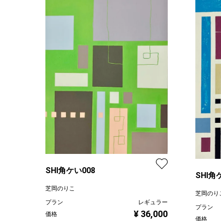
SHI角ケい008
SHI角
芝岡のりこ
芝岡のり
プラン
レギュラー
プラン
¥ 36,000
価格
価格