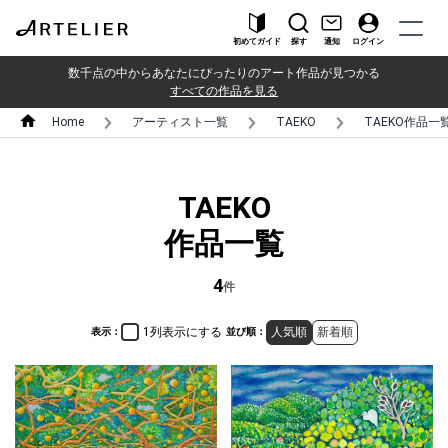
初めてガイド
探す
通知
ログイン
数千点の中からあなたにぴったりのアート作品が見つかる
すべての作品を見る
Home
アーティスト一覧
TAEKO
TAEKO作品一
TAEKO
作品一覧
4
件
1列表示にする
人気順
新着順
表示：
並び順：