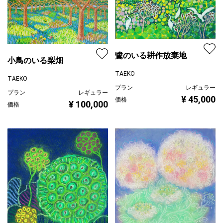
鷺のいる耕作放棄地
小鳥のいる梨畑
TAEKO
TAEKO
プラン
レギュラー
プラン
レギュラー
¥ 45,000
価格
¥ 100,000
価格