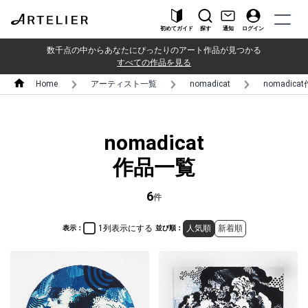
初めてガイド
探す
通知
ログイン
数千点の中からあなたにぴったりのアート作品が見つかる
すべての作品を見る
Home
アーティスト一覧
nomadicat
nomadic
nomadicat
作品一覧
6
件
1列表示にする
人気順
新着順
表示：
並び順：