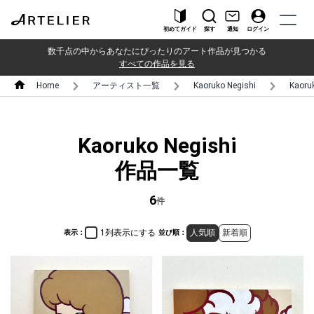
初めてガイド
探す
通知
ログイン
数千点の中からあなたにぴったりのアート作品が見つかる
すべての作品を見る
Home
アーティスト一覧
Kaoruko Negishi
Kaor
Kaoruko Negishi
作品一覧
6
件
1列表示にする
人気順
新着順
表示：
並び順：