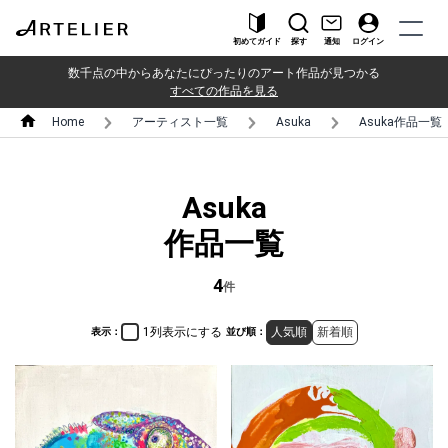
初めてガイド
探す
通知
ログイン
数千点の中からあなたにぴったりのアート作品が見つかる
すべての作品を見る
Home
アーティスト一覧
Asuka
Asuka作品一覧
Asuka
作品一覧
4
件
1列表示にする
人気順
新着順
表示：
並び順：