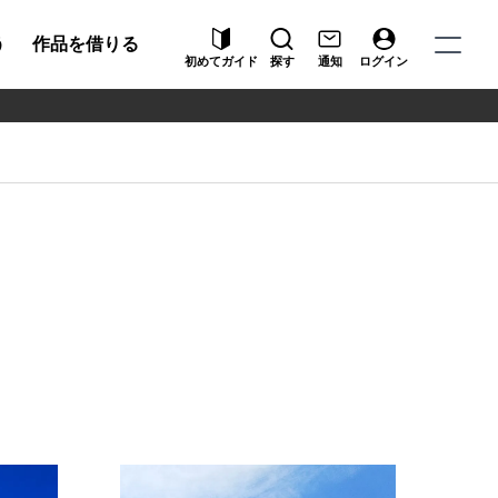
う
作品を借りる
初めてガイド
探す
通知
ログイン