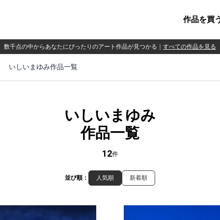
作品を買
数千点の中からあなたにぴったりのアート作品が見つかる
｜
すべての作品を見る
いしいまゆみ作品一覧
いしいまゆみ
作品一覧
12
件
並び順：
人気順
新着順