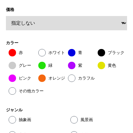
価格
カラー
赤
ホワイト
青
ブラック
グレー
緑
紫
黄色
ピンク
オレンジ
カラフル
その他カラー
ジャンル
抽象画
風景画