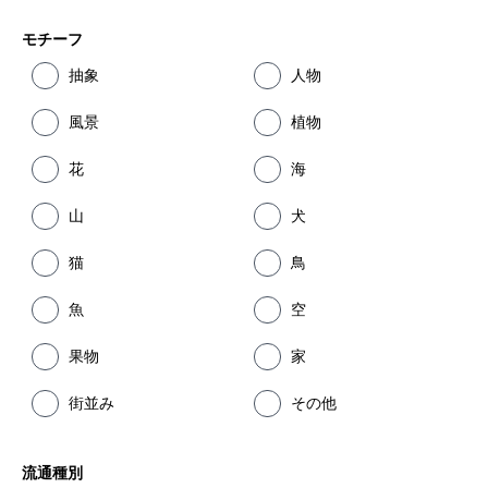
モチーフ
抽象
人物
風景
植物
花
海
山
犬
猫
鳥
魚
空
果物
家
街並み
その他
流通種別