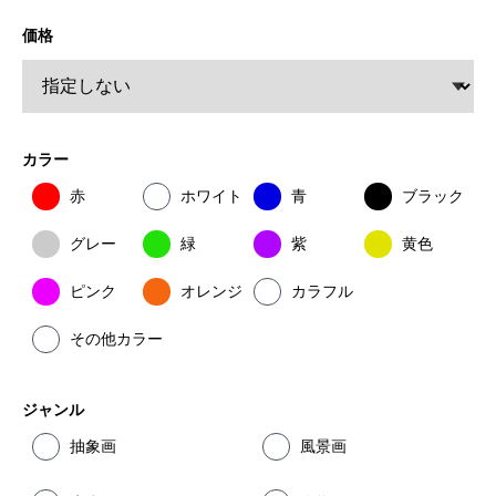
価格
カラー
赤
ホワイト
青
ブラック
グレー
緑
紫
黄色
ピンク
オレンジ
カラフル
その他カラー
ジャンル
抽象画
風景画