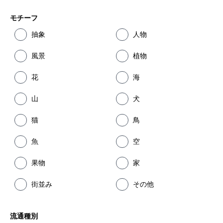
モチーフ
抽象
人物
風景
植物
花
海
山
犬
猫
鳥
魚
空
果物
家
街並み
その他
流通種別