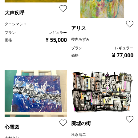
大声疾呼
タニシマシロ
アリス
プラン
レギュラー
¥ 55,000
樫内あずみ
価格
プラン
レギュラー
¥ 77,000
価格
廃墟の街
心電図
秋永清二