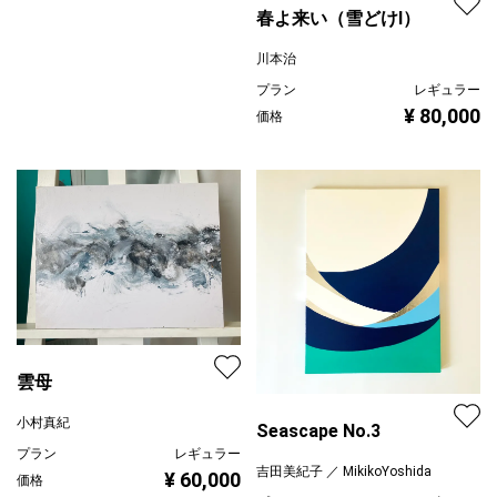
春よ来い（雪どけⅠ）
川本治
プラン
レギュラー
¥ 80,000
価格
雲母
小村真紀
Seascape No.3
プラン
レギュラー
吉田美紀子 ／ MikikoYoshida
¥ 60,000
価格