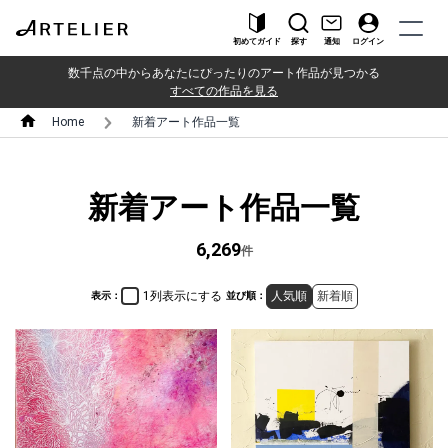
初めてガイド
探す
通知
ログイン
数千点の中からあなたにぴったりのアート作品が見つかる
すべての作品を見る
Home
新着アート作品一覧
新着アート作品一覧
6,269
件
1列表示にする
人気順
新着順
表示：
並び順：