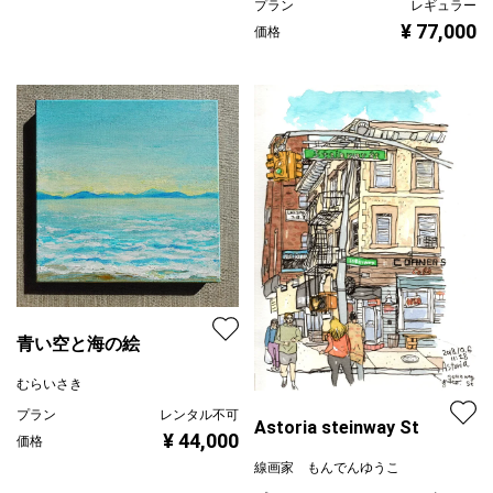
プラン
レギュラー
¥ 77,000
価格
青い空と海の絵
むらいさき
プラン
レンタル不可
Astoria steinway St
¥ 44,000
価格
線画家 もんでんゆうこ