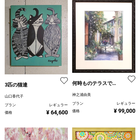
何時ものテラスで...
3匹の猫達
神之浦由美
山口香代子
プラン
レギュラー
プラン
レギュラー
¥ 99,000
価格
¥ 64,600
価格