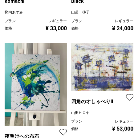
komachi
Black
樫内あずみ
山道 啓子
プラン
レギュラー
プラン
レギュラー
¥ 33,000
¥ 24,000
価格
価格
四角のオしゃべりⅡ
山田ヒロヤ
プラン
レギュラー
¥ 53,000
価格
夜明けへの布石