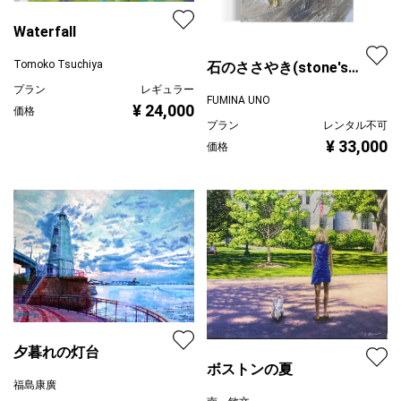
Waterfall
Tomoko Tsuchiya
石のささやき(stone's
whisper)
プラン
レギュラー
FUMINA UNO
¥ 24,000
価格
プラン
レンタル不可
¥ 33,000
価格
夕暮れの灯台
ボストンの夏
福島康廣