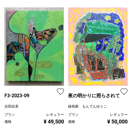
F3-2023-09
夜の明かりに照らされて
吉田絵美
線画家 もんでんゆうこ
プラン
レギュラー
プラン
レギュラー
¥ 49,500
¥ 50,000
価格
価格