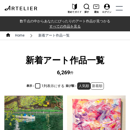
初めてガイド
探す
通知
ログイン
数千点の中からあなたにぴったりのアート作品が見つかる
すべての作品を見る
Home
新着アート作品一覧
新着アート作品一覧
6,269
件
1列表示にする
人気順
新着順
表示：
並び順：