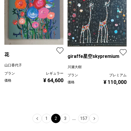
花
giraffe星空skypremium
山口香代子
川瀬大樹
プラン
レギュラー
プラン
プレミアム
¥ 64,600
価格
¥ 110,000
価格
1
2
3
...
157