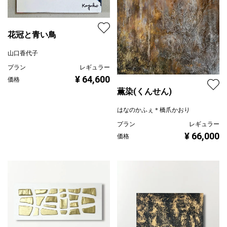
花冠と青い鳥
山口香代子
プラン
レギュラー
¥ 64,600
価格
薫染(くんせん)
はなのかふぇ＊橋爪かおり
プラン
レギュラー
¥ 66,000
価格