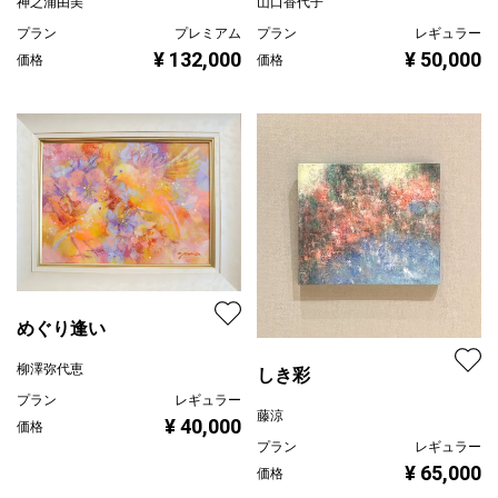
約束のイングリッシュガ
山口香代子
ーデン
神之浦由美
プラン
レギュラー
¥ 50,000
価格
プラン
プレミアム
¥ 132,000
価格
めぐり逢い
柳澤弥代恵
しき彩
プラン
レギュラー
藤涼
¥ 40,000
価格
プラン
レギュラー