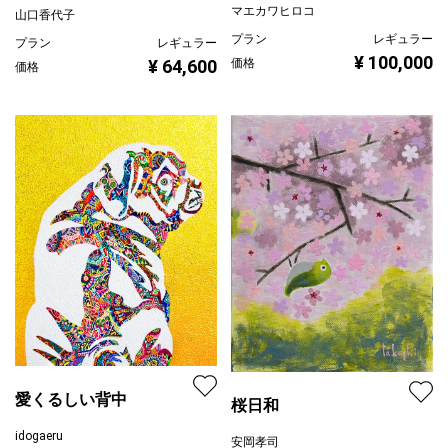
マエカワヒロコ
山口香代子
プラン
レギュラー
プラン
レギュラー
¥ 100,000
¥ 64,600
価格
価格
愛くるしい背中
桜日和
idogaeru
安岡孝司