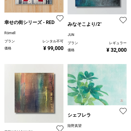
幸せの街シリーズ - RED
みなそこより/2°
Römell
JUN
プラン
レンタル不可
プラン
レギュラー
¥ 99,000
価格
¥ 32,000
価格
シェフレラ
陸野真望