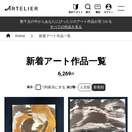
初めてガイド
探す
通知
ログイン
数千点の中からあなたにぴったりのアート作品が見つかる
すべての作品を見る
Home
新着アート作品一覧
新着アート作品一覧
6,269
件
1列表示にする
人気順
新着順
表示：
並び順：