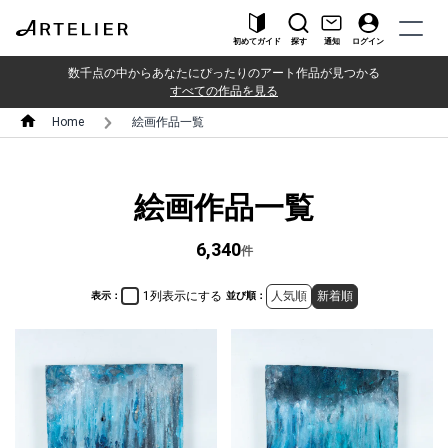
初めてガイド
探す
通知
ログイン
数千点の中からあなたにぴったりのアート作品が見つかる
すべての作品を見る
Home
絵画作品一覧
絵画作品一覧
6,340
件
1列表示にする
人気順
新着順
表示：
並び順：