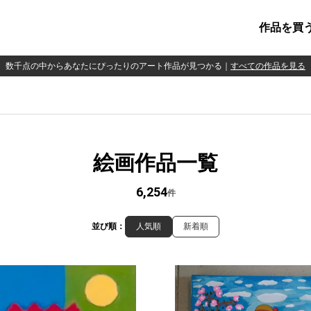
作品を買
数千点の中からあなたにぴったりのアート作品が見つかる
｜
すべての作品を見る
絵画作品一覧
6,254
件
並び順：
人気順
新着順