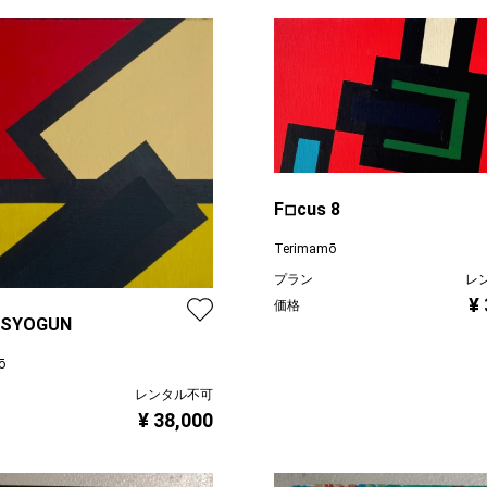
F◽︎cus 8
Terimamō
プラン
レ
¥
価格
s SYOGUN
ō
レンタル不可
¥ 38,000