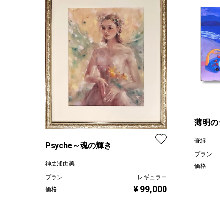
薄明の
香縁
Psyche～魂の輝き
プラン
神之浦由美
価格
プラン
レギュラー
¥ 99,000
価格