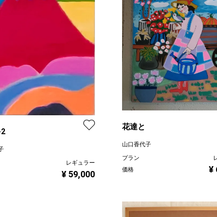
花達と
3-2
山口香代子
子
プラン
レギュラー
¥
価格
¥ 59,000