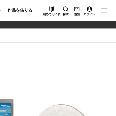
う
作品を借りる
初めてガイド
探す
通知
ログイン