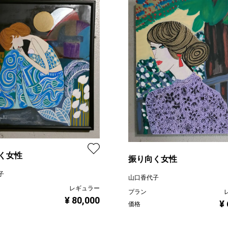
く女性
振り向く女性
子
山口香代子
レギュラー
プラン
¥ 80,000
¥
価格