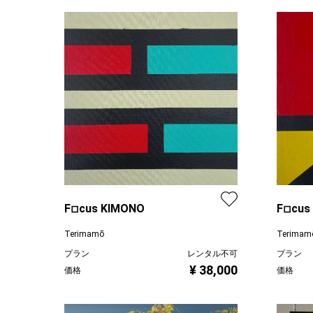
F◽︎cus KIMONO
F◽︎cu
Terimamō
Terimam
プラン
レンタル不可
プラン
¥ 38,000
価格
価格