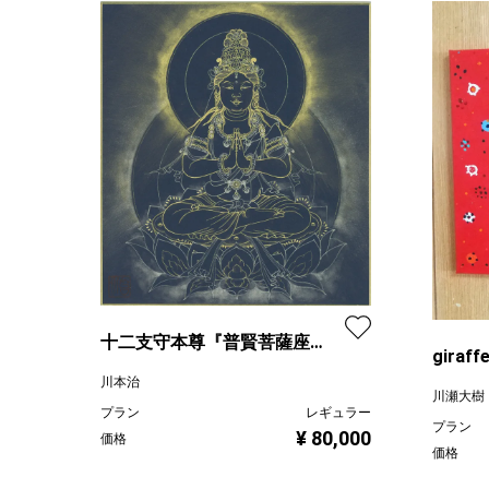
十二支守本尊『普賢菩薩座
giraf
像』（辰巳守本尊）
川本治
川瀬大樹
プラン
レギュラー
プラン
¥ 80,000
価格
価格