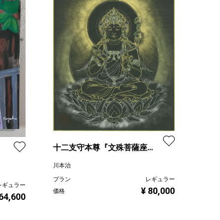
十二支守本尊『文殊菩薩座
像』（卯守本尊）
川本治
プラン
レギュラー
レギュラー
¥ 80,000
価格
 64,600