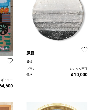
朦朧
香縁
プラン
レンタル不可
¥ 10,000
価格
レギュラー
 64,600