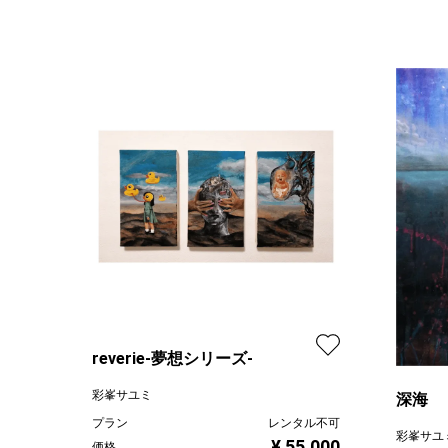
reverie-夢想シリーズ-
彩峯サユミ
深海
プラン
レンタル不可
彩峯サユ
¥ 55,000
価格