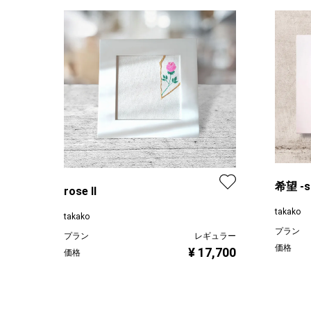
希望 -s
rose II
takako
takako
プラン
プラン
レギュラー
価格
¥ 17,700
価格