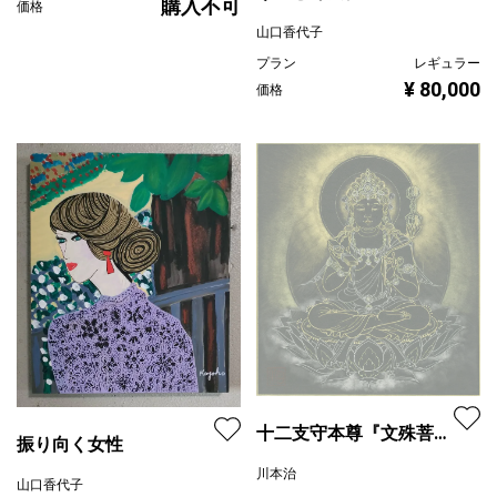
購入不可
価格
山口香代子
プラン
レギュラー
¥ 80,000
価格
十二支守本尊『文殊菩薩
振り向く女性
座像』（卯守本尊）
川本治
山口香代子