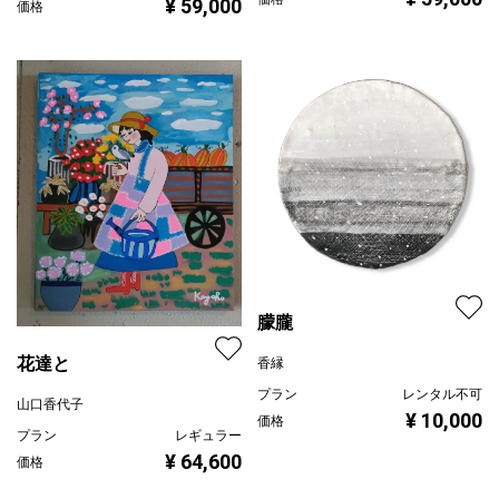
¥ 59,000
価格
朦朧
花達と
香縁
プラン
レンタル不可
山口香代子
¥ 10,000
価格
プラン
レギュラー
¥ 64,600
価格