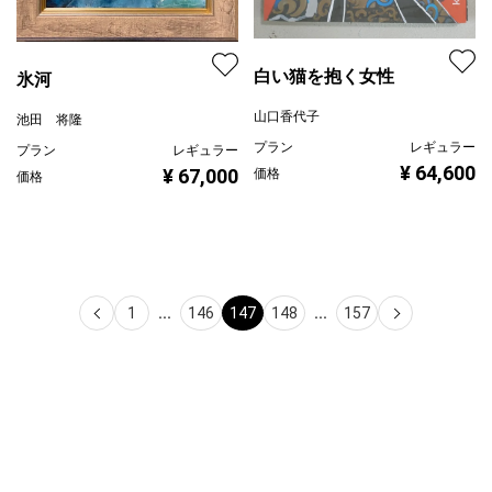
白い猫を抱く女性
氷河
山口香代子
池田 将隆
プラン
レギュラー
プラン
レギュラー
¥ 64,600
¥ 67,000
価格
価格
1
...
146
147
148
...
157