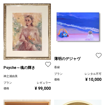
薄明のデジャヴ
Psyche～魂の輝き
香縁
プラン
レンタル不可
神之浦由美
¥ 10,000
価格
プラン
レギュラー
¥ 99,000
価格