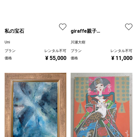
giraffe親子
私の宝石
whiteCarmen
川瀬大樹
Uni
プラン
レンタル不可
プラン
レンタル不可
¥ 11,000
¥ 55,000
価格
価格