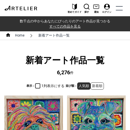
初めてガイド
探す
通知
ログイン
数千点の中からあなたにぴったりのアート作品が見つかる
すべての作品を見る
Home
新着アート作品一覧
新着アート作品一覧
6,276
件
1列表示にする
人気順
新着順
表示：
並び順：