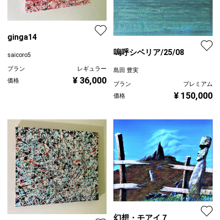
ginga14
嗚呼シベリア/25/08
saicoro5
プラン
レギュラー
島田 豊実
¥ 36,000
価格
プラン
プレミアム
¥ 150,000
価格
幻想・モアイ７