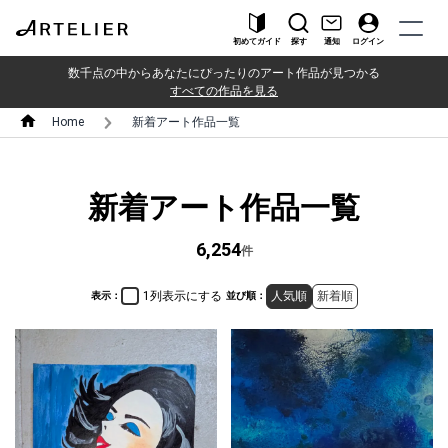
初めてガイド
探す
通知
ログイン
数千点の中からあなたにぴったりのアート作品が見つかる
すべての作品を見る
Home
新着アート作品一覧
新着アート作品一覧
6,254
件
1列表示にする
人気順
新着順
表示：
並び順：