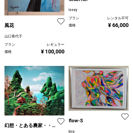
Issey
プラン
レンタル不可
¥ 66,000
風花
価格
山口香代子
プラン
レギュラー
¥ 100,000
価格
flow-S
幻想・とある農家・・・
kira
桂林