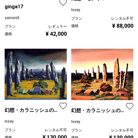
ginga17
Issey
saicoro5
プラン
レンタル不可
¥ 88,000
価格
プラン
レギュラー
¥ 42,000
価格
幻想・カラニッシュの十
幻想・カラニッシュの十
字架３
字架４
Issey
Issey
プラン
レンタル不可
プラン
レンタル不可
¥ 130,000
¥ 130,000
価格
価格