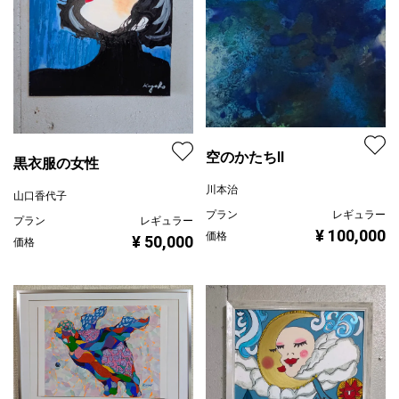
空のかたちII
黒衣服の女性
川本治
山口香代子
プラン
レギュラー
プラン
レギュラー
¥ 100,000
価格
¥ 50,000
価格