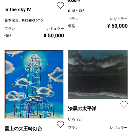
in the sky IV
山田ヒロヤ
プラン
レギュラー
藤本俊英、Kazenotomo
¥ 50,000
価格
プラン
レギュラー
¥ 50,000
価格
漆黒の太平洋
いろうど
プラン
レギュラー
雲上の大王崎灯台