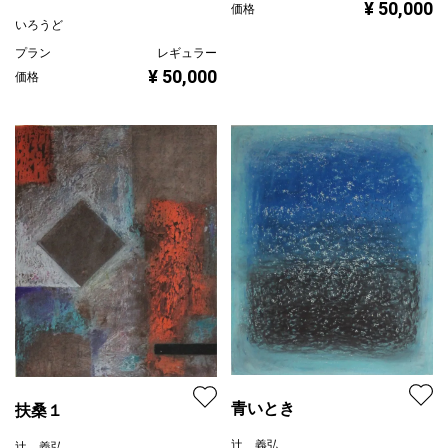
¥ 50,000
価格
いろうど
プラン
レギュラー
¥ 50,000
価格
青いとき
扶桑１
辻 義弘
辻 義弘