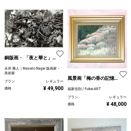
銅版画・ 「夜と華と」
限定一部
永井 雅人｜Masato Nagai 版画家・
美術家
風景画「梅の香の記憶」
プラン
レギュラー
油彩画 F6 / 額付き
¥ 49,900
価格
福家佳則 / Fukei-ART
プラン
レギュラー
¥ 48,000
価格