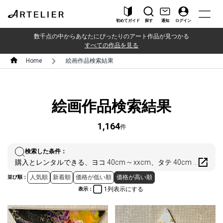
初めてガイド
探す
通知
ログイン
数千点の中からあなたにぴったりのアート作品が見つかる
すべての作品を見る
Home
絵画作品検索結果
絵画作品検索結果
1,164
件
検索した条件：
購入とレンタルできる、ヨコ 40cm ~ xxcm、タテ 40cm ~ xxcm
人気順
新着順
価格が低い順
価格が高い順
並び順：
1列表示にする
表示：