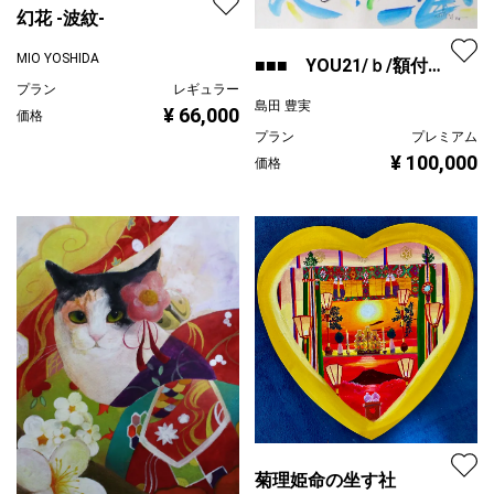
幻花 -波紋-
MIO YOSHIDA
■■■ YOU21/ｂ/額付
■■■
プラン
レギュラー
島田 豊実
¥ 66,000
価格
プラン
プレミアム
¥ 100,000
価格
菊理姫命の坐す社