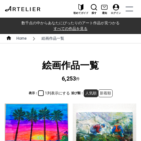
初めてガイド
探す
通知
ログイン
数千点の中からあなたにぴったりのアート作品が見つかる
すべての作品を見る
Home
絵画作品一覧
絵画作品一覧
6,253
件
1列表示にする
人気順
新着順
表示：
並び順：