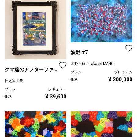
波動 #7
眞野丘秋 / Takaaki MANO
クマ達のアフターファイ
プラン
プレミアム
ブ
¥ 200,000
価格
神之浦由美
プラン
レギュラー
¥ 39,600
価格