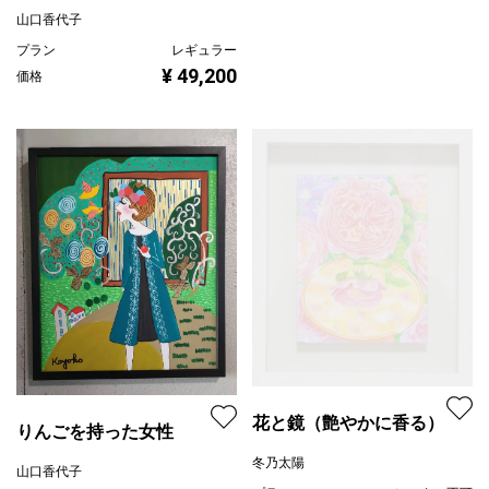
山口香代子
プラン
レギュラー
¥ 49,200
価格
花と鏡（艶やかに香る）
りんごを持った女性
冬乃太陽
山口香代子