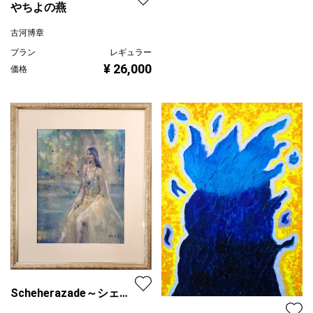
やちよの燕
古河博章
プラン
レギュラー
¥ 26,000
価格
Scheherazade～シェヘ
ラザード