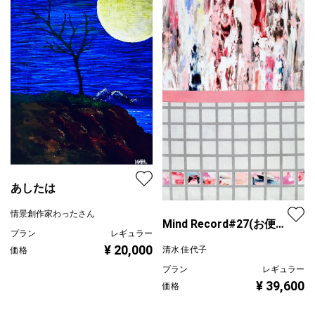
あしたは
情景創作家わったさん
Mind Record#27(お便り
プラン
レギュラー
ノート/赤)
¥ 20,000
清水 佳代子
価格
プラン
レギュラー
¥ 39,600
価格