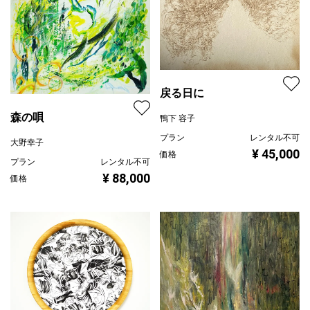
戻る日に
森の唄
鴨下 容子
プラン
レンタル不可
大野幸子
¥ 45,000
価格
プラン
レンタル不可
¥ 88,000
価格