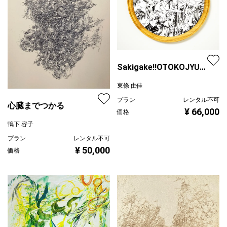
Sakigake!!OTOKOJYUKU
02
東條 由佳
プラン
レンタル不可
心臓までつかる
¥ 66,000
価格
鴨下 容子
プラン
レンタル不可
¥ 50,000
価格