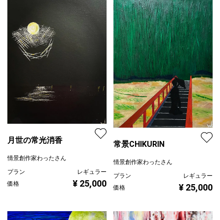
月世の常光消香
常景CHIKURIN
情景創作家わったさん
情景創作家わったさん
プラン
レギュラー
プラン
レギュラー
¥ 25,000
価格
¥ 25,000
価格