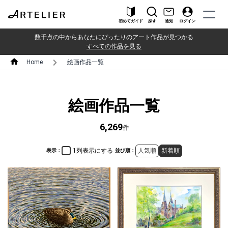
初めてガイド
探す
通知
ログイン
数千点の中からあなたにぴったりのアート作品が見つかる
すべての作品を見る
Home
絵画作品一覧
絵画作品一覧
6,269
件
1列表示にする
人気順
新着順
表示：
並び順：