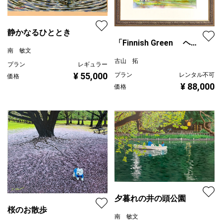
静かなるひととき
「Finnish Green ヘル
南 敏文
シンキの春」 フィンラ
古山 拓
プラン
レギュラー
ンド風景
¥ 55,000
プラン
レンタル不可
価格
¥ 88,000
価格
夕暮れの井の頭公園
桜のお散歩
南 敏文