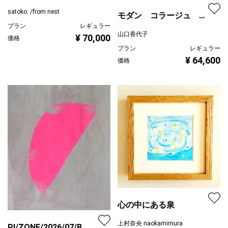
｜F12
satoko. /from nest
モダン コラージュ ガ
プラン
レギュラー
ール
山口香代子
¥ 70,000
価格
プラン
レギュラー
¥ 64,600
価格
心の中にある泉
上村奈央 naokamimura
PI/ZONE/2026/07/B