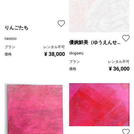
りんごたち
naocco
優婉鮮美（ゆうえんせん
プラン
レンタル不可
び）
¥ 38,000
idogaeru
価格
プラン
レンタル不可
¥ 36,000
価格