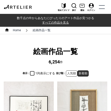
初めてガイド
探す
通知
ログイン
数千点の中からあなたにぴったりのアート作品が見つかる
すべての作品を見る
Home
絵画作品一覧
絵画作品一覧
6,254
件
1列表示にする
人気順
新着順
表示：
並び順：